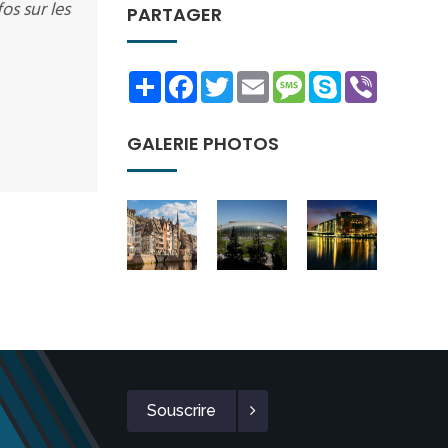
os sur les
PARTAGER
Share
Facebook
Twitter
Email
Message
Skype
Viber
GALERIE PHOTOS
Souscrire