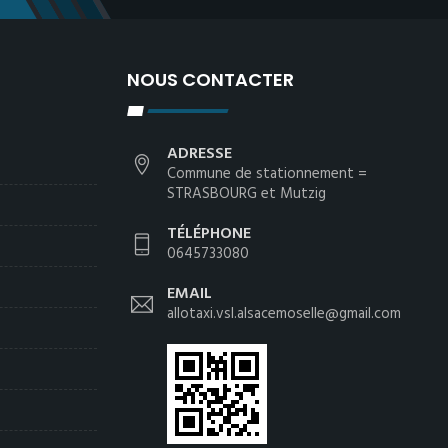
NOUS CONTACTER
ADRESSE
Commune de stationnement =
STRASBOURG et Mutzig
TÉLÉPHONE
0645733080
EMAIL
allotaxi.vsl.alsacemoselle@gmail.com