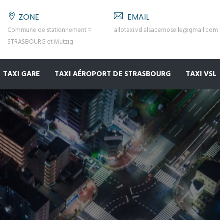
ZONE
EMAIL
Commune de stationnement =
allotaxi.vsl.alsacemoselle@gmail.com
STRASBOURG et Mutzig
TAXI GARE
TAXI AÉROPORT DE STRASBOURG
TAXI VSL