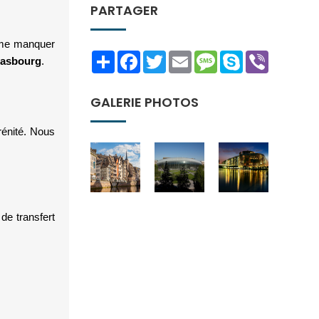
PARTAGER
ême manquer 
Share
Facebook
Twitter
Email
Message
Skype
Viber
rasbourg
. 
GALERIE PHOTOS
énité. Nous 
e transfert 