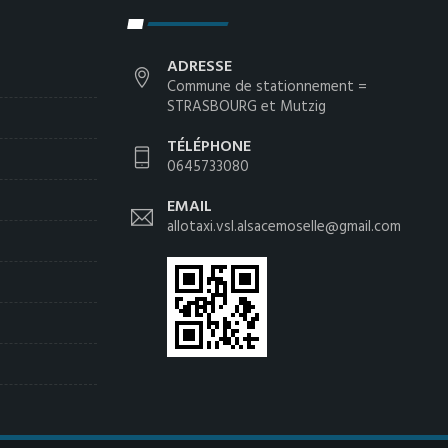
ADRESSE
Commune de stationnement =
STRASBOURG et Mutzig
TÉLÉPHONE
0645733080
EMAIL
allotaxi.vsl.alsacemoselle@gmail.com