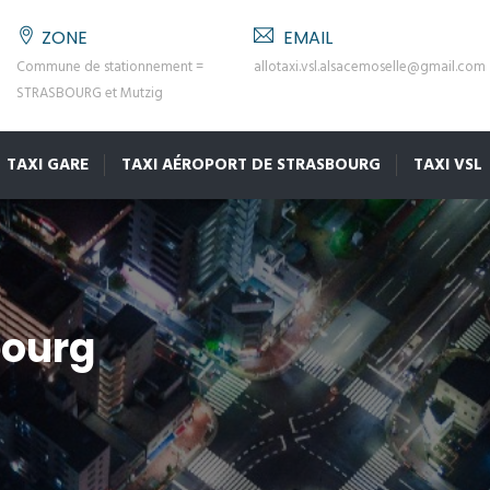
ZONE
EMAIL
Commune de stationnement =
allotaxi.vsl.alsacemoselle@gmail.com
STRASBOURG et Mutzig
TAXI GARE
TAXI AÉROPORT DE STRASBOURG
TAXI VSL
bourg