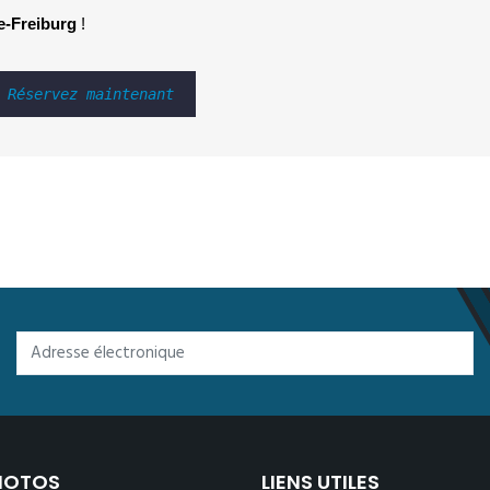
-Freiburg 
!
Réservez maintenant
PHOTOS
LIENS UTILES