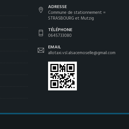
ADRESSE
Commune de stationnement =
STRASBOURG et Mutzig
TÉLÉPHONE
0645733080
EMAIL
allotaxi.vsl.alsacemoselle@gmail.com