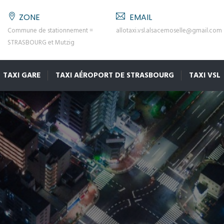
ZONE
EMAIL
Commune de stationnement =
allotaxi.vsl.alsacemoselle@gmail.com
STRASBOURG et Mutzig
TAXI GARE
TAXI AÉROPORT DE STRASBOURG
TAXI VSL