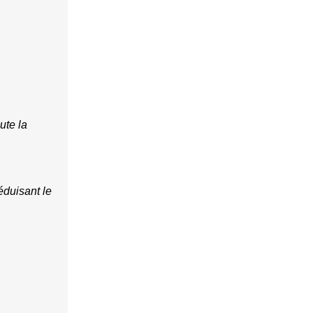
te la 
duisant le 