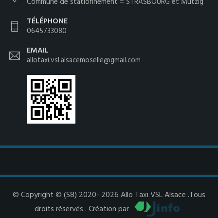
Commune de stationnement = STRASBOURG et Mutzig
TÉLÉPHONE
0645733080
EMAIL
allotaxi.vsl.alsacemoselle@gmail.com
© Copyright © (S8) 2020- 2026 Allo Taxi VSL Alsace .Tous
droits réservés . Création par