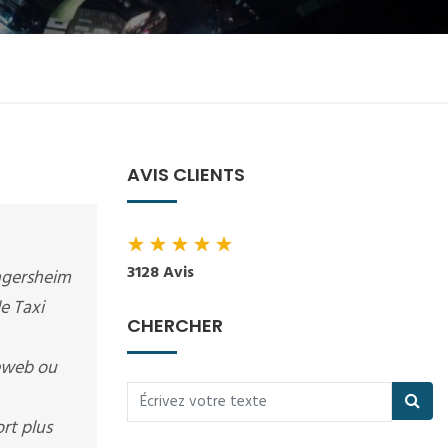
AVIS CLIENTS
★
★
★
★
★
3128 Avis
ingersheim
de Taxi
CHERCHER
teweb ou
rt plus