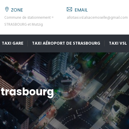
ZONE
EMAIL
Commune de stationnement =
allotaxi.vsl.alsacemoselle@gmail.com
STRASBOURG et Mutzig
TAXI GARE
TAXI AÉROPORT DE STRASBOURG
TAXI VSL
strasbourg