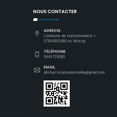
NOUS CONTACTER
ADRESSE
Commune de stationnement =
STRASBOURG et Mutzig
TÉLÉPHONE
0645733080
EMAIL
allotaxi.vsl.alsacemoselle@gmail.com