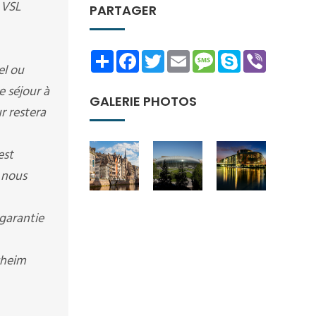
i VSL
PARTAGER
Share
Facebook
Twitter
Email
Message
Skype
Viber
el ou
e séjour à
GALERIE PHOTOS
r restera
est
 nous
garantie
sheim