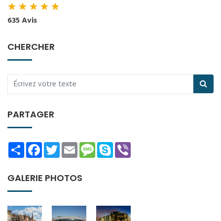
★
★
★
★
★
635 Avis
CHERCHER
PARTAGER
Share
Facebook
Twitter
Email
Message
Skype
Viber
GALERIE PHOTOS