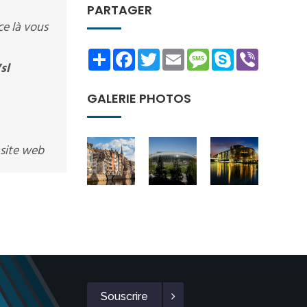
PARTAGER
e là vous
Share
Facebook
Twitter
Email
Message
Skype
Viber
sl
GALERIE PHOTOS
 site web
Souscrire