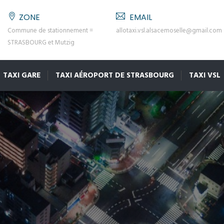
ZONE
EMAIL
Commune de stationnement =
allotaxi.vsl.alsacemoselle@gmail.com
STRASBOURG et Mutzig
TAXI GARE
TAXI AÉROPORT DE STRASBOURG
TAXI VSL