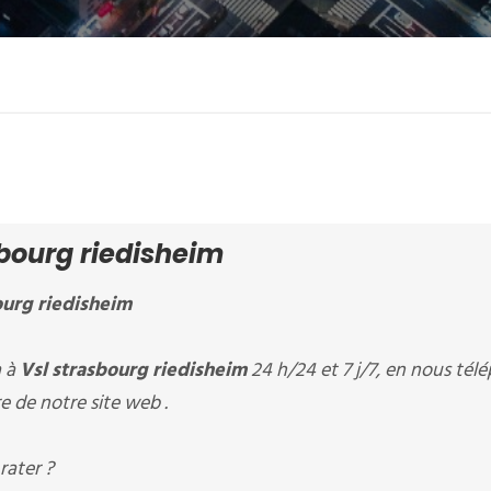
bourg riedisheim
ourg riedisheim
à à
Vsl strasbourg riedisheim
24 h/24 et 7 j/7, en nous té
e de notre site web .
rater ?